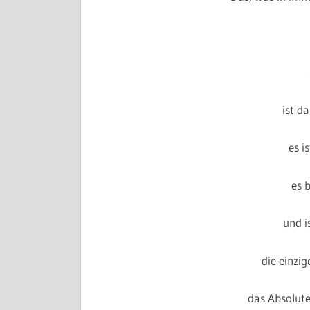
ist da
es i
es b
und i
die einzig
das Absolute