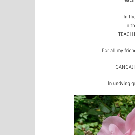
In th
in t
TEACH 
For all my frien
GANGAJI
In undying gr